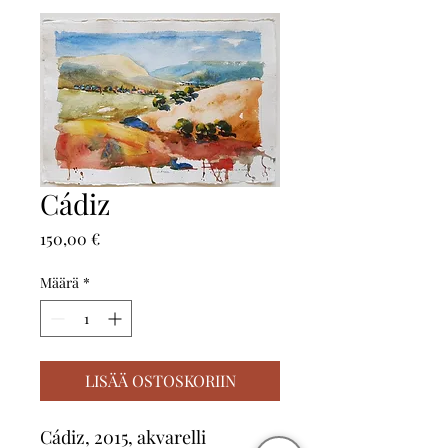
Cádiz
Hinta
150,00 €
Määrä
*
LISÄÄ OSTOSKORIIN
Cádiz, 2015, akvarelli